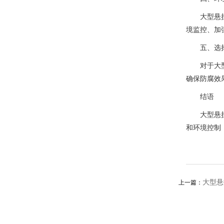
大型悬
境监控、加
五、选
对于大
确保防腐效
结语
大型悬
和环境控制
大型悬
上一篇：