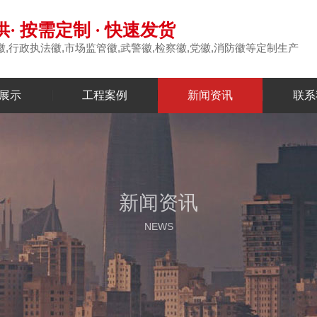
· 按需定制 · 快速发货
徽,行政执法徽,市场监管徽,武警徽,检察徽,党徽,消防徽等定制生产
展示
工程案例
新闻资讯
联系
新闻资讯
NEWS