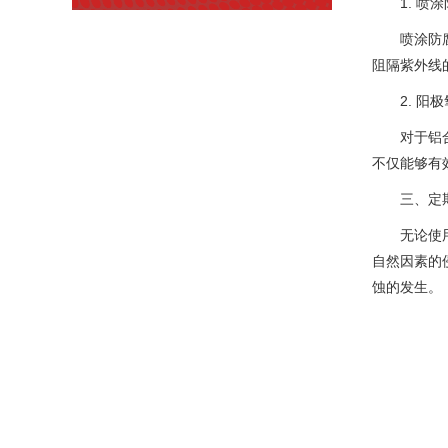
1. 喷
喷涂防
阻隔紫外线
2. 阳
对于铝
不仅能够有
三、定
无论使
自然因素的
蚀的发生。