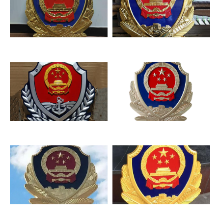
警徽
烤漆警徽
海警徽
烤漆警徽
贴金警徽
大型彩-金警徽