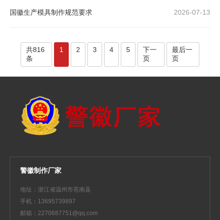
国徽生产模具制作规范要求
2026-07-13
共816
1
2
3
4
5
下一
最后一
条
页
页
警徽制作厂家
地址：浙江省温州市苍南县
手机：13695739897
邮箱：2270687751@qq.com