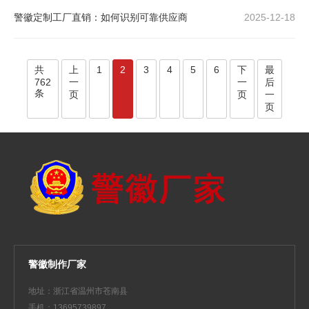
警徽定制工厂直销：如何识别可靠供应商
2025-12-18
共
上
1
2
3
4
5
6
下
最
762
一
一
后
条
页
页
一
页
警徽制作厂家
地址：浙江省温州市苍南县
手机：13695739897