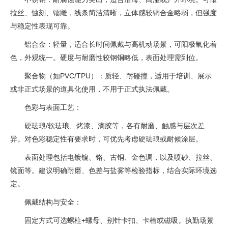
拉丝、蚀刻、镭雕，线条简洁清晰，立体感较铜合金略弱，但强度
与稳定性表现可靠。
铝合金：轻量，适合长时间佩戴与高机动场景，可阳极氧化着
色，外观统一。硬度与耐磨性较钢铜略低，表面处理需到位。
聚合物（如PVC/TPU）：质轻、耐碰撞，适用于培训、展示
或非正式场景的道具化使用，不用于正式执法佩戴。
色彩与表面工艺：
硬珐琅/软珐琅、烤漆、滴胶等，各有耐磨、触感与层次差
异。对色彩稳定性有要求时，可优先考虑硬珐琅或耐候涂层。
表面处理包括电镀镍、铬、古铜、金色调，以及喷砂、拉丝、
镜面等。建议明确耐磨、色差与盐雾等检验指标，结合实际环境选
定。
佩戴结构与安全：
固定方式可选螺柱+螺母、别针卡扣、卡槽或磁吸。执勤场景