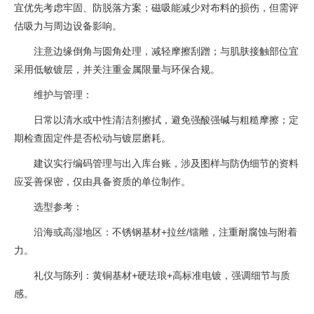
宜优先考虑牢固、防脱落方案；磁吸能减少对布料的损伤，但需评
估吸力与周边设备影响。
注意边缘倒角与圆角处理，减轻摩擦刮蹭；与肌肤接触部位宜
采用低敏镀层，并关注重金属限量与环保合规。
维护与管理：
日常以清水或中性清洁剂擦拭，避免强酸强碱与粗糙摩擦；定
期检查固定件是否松动与镀层磨耗。
建议实行编码管理与出入库台账，涉及图样与防伪细节的资料
应妥善保密，仅由具备资质的单位制作。
选型参考：
沿海或高湿地区：不锈钢基材+拉丝/镭雕，注重耐腐蚀与附着
力。
礼仪与陈列：黄铜基材+硬珐琅+高标准电镀，强调细节与质
感。