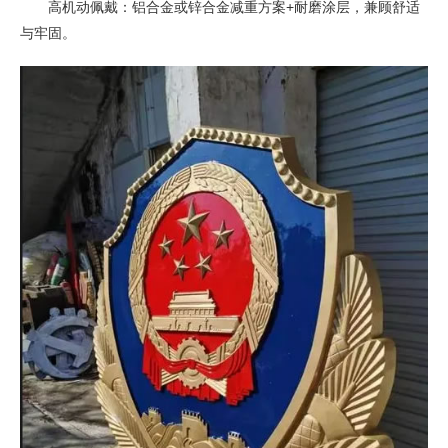
高机动佩戴：铝合金或锌合金减重方案+耐磨涂层，兼顾舒适
与牢固。